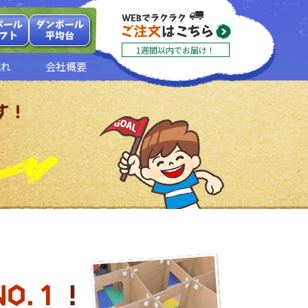
ボール
ダンボール
フト
平均台
1週間以内でお届け！
流れ
会社概要
す！
NO.１
！