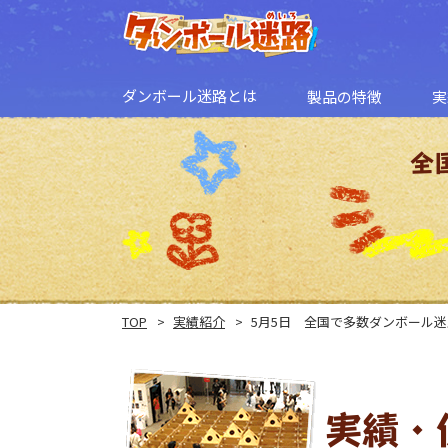
ダンボール迷路とは
製品の特徴
実
ダンボール迷路とは
遊び方応用例
全
TOP
実績紹介
5月5日 全国で多数ダンボール
実績・