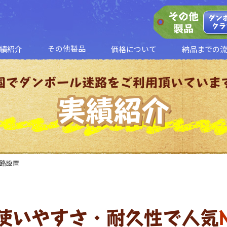
その他
ダン
クラ
製品
その他製品
績紹介
価格について
納品までの
ダンボールクラフト
ダンボール平均台
国でダンボール迷路をご利用頂いていま
実績紹介
迷路設置
使いやすさ・耐久性で人気