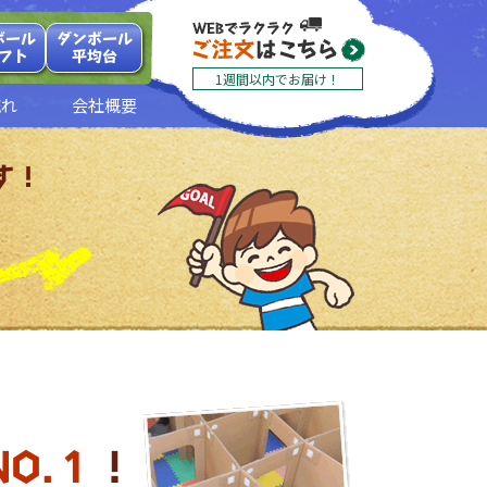
ボール
ダンボール
フト
平均台
1週間以内でお届け！
流れ
会社概要
す！
NO.１
！