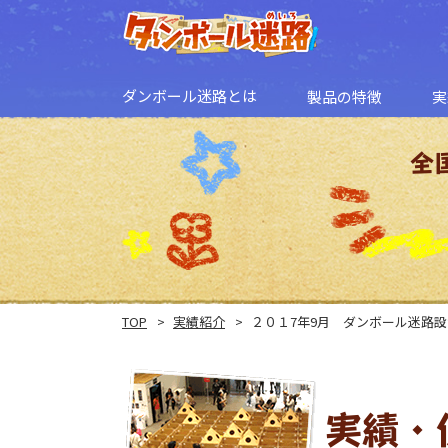
ダンボール迷路とは
製品の特徴
実
ダンボール迷路とは
遊び方応用例
全
TOP
実績紹介
２０１7年9月 ダンボール迷路
実績・