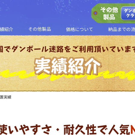
その他
ダン
クラ
製品
その他製品
績紹介
価格について
納品までの
ダンボールクラフト
ダンボール平均台
国でダンボール迷路をご利用頂いていま
実績紹介
設置実績
使いやすさ・耐久性で人気