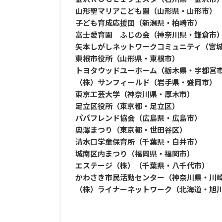
山形聖マリアこども園（山形県・山形市）
子ども育成応援団（新潟県・柏崎市）
富士愛育園 ふじの会（神奈川県・鎌倉市
矢本しがしネットワークコミュニティ（宮
東根市役所（山形県・東根市）
トヨタウッドユーホーム（栃木県・宇都宮
（株）サンフィールド（岩手県・盛岡市）
東京工芸大学（神奈川県・厚木市）
足立区役所（東京都・足立区）
パパフレンド協会（広島県・広島市）
奥澤まつり（東京都・世田谷区）
清水口学童保育所（千葉県・白井市）
城南区内まつり（福岡県・福岡市）
エステージ（株）（千葉県・八千代市）
かわさき市民活動センター（神奈川県・川
（株）ライナーネットワーク（北海道・旭